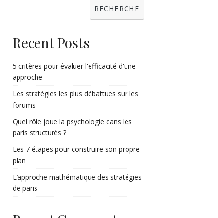
RECHERCHE
Recent Posts
5 critères pour évaluer l'efficacité d'une
approche
Les stratégies les plus débattues sur les
forums
Quel rôle joue la psychologie dans les
paris structurés ?
Les 7 étapes pour construire son propre
plan
L’approche mathématique des stratégies
de paris