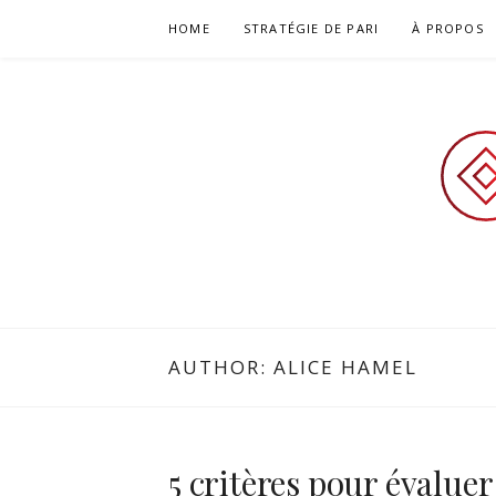
Skip
HOME
STRATÉGIE DE PARI
À PROPOS
to
content
MARIE-GEND
AUTHOR:
ALICE HAMEL
5 critères pour évaluer