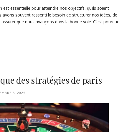
est essentielle pour atteindre nos objectifs, qu’ils soient
 avons souvent ressenti le besoin de structurer nos idées, de
s assurer que nous avançons dans la bonne voie. C’est pourquoi
ue des stratégies de paris
MBRE 5, 2025