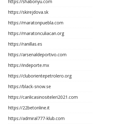
https://shabonyu.com
https://skirejdova.sk
https://maratonpuebla.com
https://maratonculiacan.org
https://ranillas.es
https://arsenaldeportivo.com
https://indeporte.mx
https://cluborientepetrolero.org
https://black-snow.se
https://canlicasinositeleri2021.com
https://22betonline.it
https://admiral777-klub.com