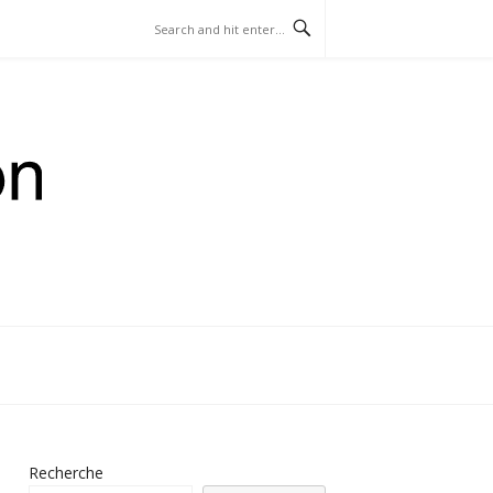
G STRATEGY
Recherche