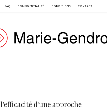
FAQ
CONFIDENTIALITÉ
CONDITIONS
CONTACT
RON.FR – BETTIN
 l'efficacité d'une approche