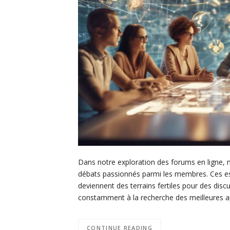
Dans notre exploration des forums en ligne, 
débats passionnés parmi les membres. Ces es
deviennent des terrains fertiles pour des d
constamment à la recherche des meilleures a
CONTINUE READING