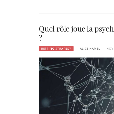
Quel rôle joue la psych
?
ALICE HAMEL
NOVE
BETTING STRATEGY